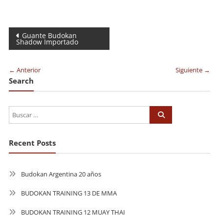
Navegación
Guante Budokan
Shadow Importado
de
entradas
← Anterior
Siguiente →
Search
Recent Posts
Budokan Argentina 20 años
BUDOKAN TRAINING 13 DE MMA
BUDOKAN TRAINING 12 MUAY THAI