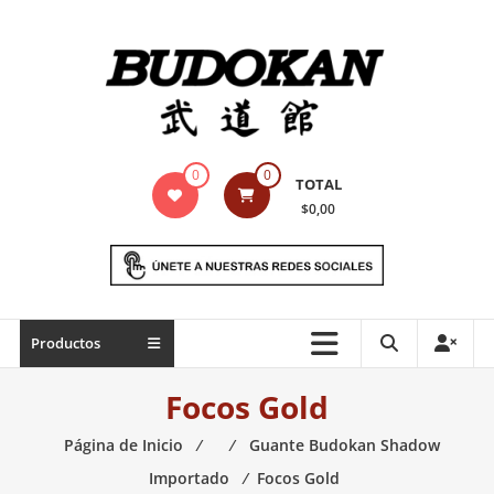
Saltar
contenido
Indumentaria
0
0
TOTAL
para
$0,00
artes
marciales
Todo
Productos
lo
necesario
Focos Gold
para
práctica
Página de Inicio
⁄
⁄
Guante Budokan Shadow
de
Importado
⁄
Focos Gold
las