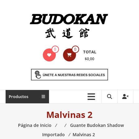
Saltar
contenido
Indumentaria
0
0
TOTAL
para
$0,00
artes
marciales
Todo
Productos
lo
necesario
Malvinas 2
para
práctica
Página de Inicio
⁄
⁄
Guante Budokan Shadow
de
Importado
⁄
Malvinas 2
las