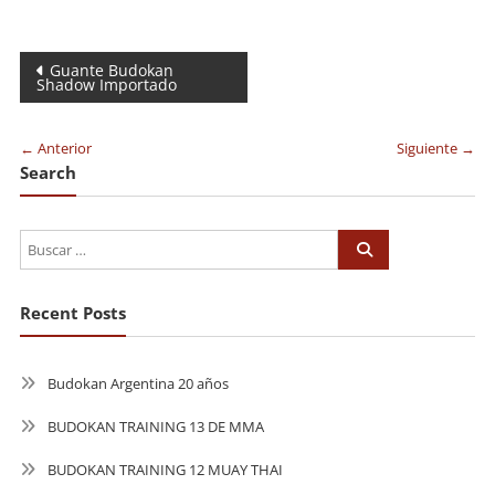
Navegación
Guante Budokan
Shadow Importado
de
entradas
← Anterior
Siguiente →
Search
Recent Posts
Budokan Argentina 20 años
BUDOKAN TRAINING 13 DE MMA
BUDOKAN TRAINING 12 MUAY THAI