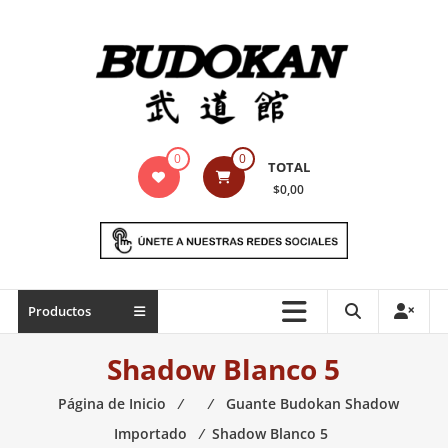
Saltar
contenido
Indumentaria
0
0
TOTAL
para
$0,00
artes
marciales
Todo
Productos
lo
necesario
Shadow Blanco 5
para
práctica
Página de Inicio
⁄
⁄
Guante Budokan Shadow
de
Importado
⁄
Shadow Blanco 5
las