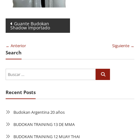
Navegación
Guante Budokan
Shadow Importado
de
entradas
← Anterior
Siguiente →
Search
Recent Posts
Budokan Argentina 20 años
BUDOKAN TRAINING 13 DE MMA
BUDOKAN TRAINING 12 MUAY THAI