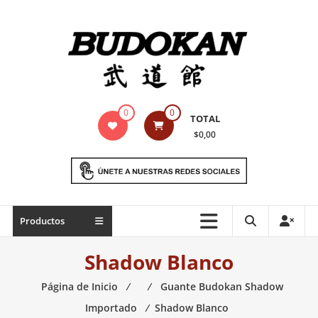
Saltar
contenido
Indumentaria
0
0
TOTAL
para
$0,00
artes
marciales
Todo
Productos
lo
necesario
Shadow Blanco
para
práctica
Página de Inicio
⁄
⁄
Guante Budokan Shadow
de
Importado
⁄
Shadow Blanco
las