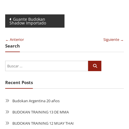
Navegación
Guante Budokan
Shadow Importado
de
entradas
← Anterior
Siguiente →
Search
Recent Posts
Budokan Argentina 20 años
BUDOKAN TRAINING 13 DE MMA
BUDOKAN TRAINING 12 MUAY THAI