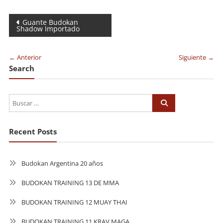
Navegación
Guante Budokan
Shadow Importado
de
entradas
← Anterior
Siguiente →
Search
Recent Posts
Budokan Argentina 20 años
BUDOKAN TRAINING 13 DE MMA
BUDOKAN TRAINING 12 MUAY THAI
BUDOKAN TRAINING 11 KRAV MAGA