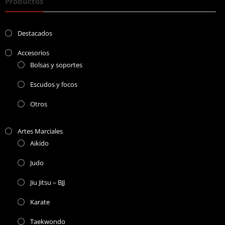
Productos
Destacados
Accesorios
Bolsas y soportes
Escudos y focos
Otros
Artes Marciales
Aikido
Judo
Jiu Jitsu – BJJ
Karate
Taekwondo