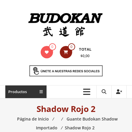
Saltar
contenido
Indumentaria
0
0
TOTAL
para
$0,00
artes
marciales
Todo
Productos
lo
necesario
Shadow Rojo 2
para
práctica
Página de Inicio
⁄
⁄
Guante Budokan Shadow
de
Importado
⁄
Shadow Rojo 2
las