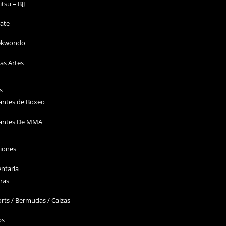
Jitsu – BJJ
ate
ekwondo
as Artes
s
antes de Boxeo
antes De MMA
ciones
ntaria
ras
rts / Bermudas / Calzas
ps