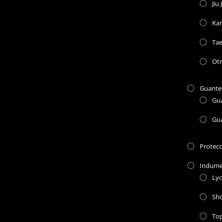
Jiu 
Kar
Ta
Otr
Guante
Gu
Gu
Protec
Indume
Lyc
Sho
To