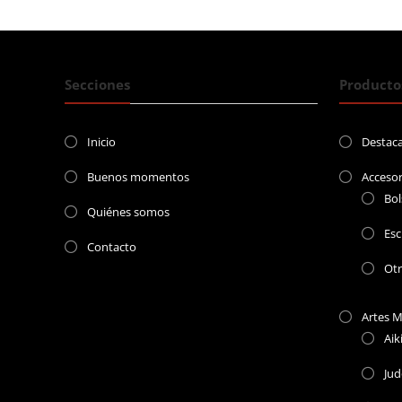
entradas
Secciones
Producto
Inicio
Destac
Buenos momentos
Accesor
Bol
Quiénes somos
Esc
Contacto
Ot
Artes M
Aik
Ju