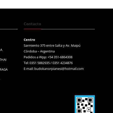
Contacto
Centro
Sarmiento 375 entre Salta y Av. Maipú
MA
Córdoba – Argentina
Pedidos a Wpp: +54 351-6864308
THAI
Tel: 0351 5882935 / 0351 4234876
E-mail:
budokanorpianesi@hotmail.com
 MAGA
O