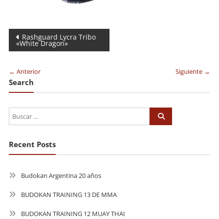
Navegación
Rashguard Lycra Tribo
«White Dragon»
de
entradas
← Anterior
Siguiente →
Search
Recent Posts
Budokan Argentina 20 años
BUDOKAN TRAINING 13 DE MMA
BUDOKAN TRAINING 12 MUAY THAI