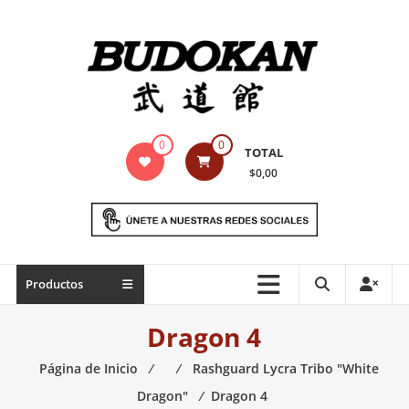
Saltar
contenido
Indumentaria
0
0
TOTAL
para
$0,00
artes
marciales
Todo
Productos
lo
necesario
Dragon 4
para
práctica
Página de Inicio
⁄
⁄
Rashguard Lycra Tribo "White
de
Dragon"
⁄
Dragon 4
las