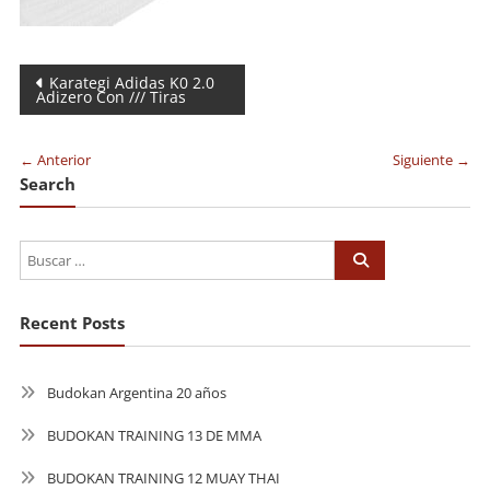
Navegación
Karategi Adidas K0 2.0
Adizero Con /// Tiras
de
entradas
← Anterior
Siguiente →
Search
Recent Posts
Budokan Argentina 20 años
BUDOKAN TRAINING 13 DE MMA
BUDOKAN TRAINING 12 MUAY THAI