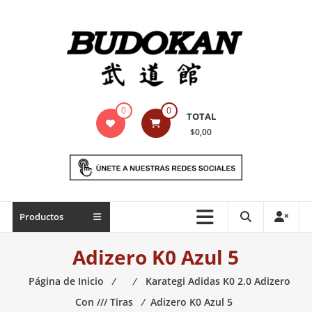
Saltar
contenido
Indumentaria
0
0
TOTAL
para
$0,00
artes
marciales
Todo
Productos
lo
necesario
Adizero K0 Azul 5
para
práctica
Página de Inicio
⁄
⁄
Karategi Adidas K0 2.0 Adizero
de
Con /// Tiras
⁄
Adizero K0 Azul 5
las