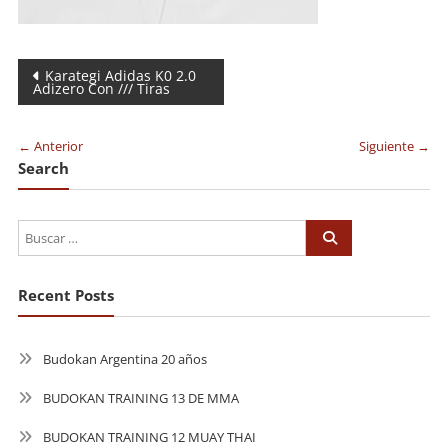
Navegación
Karategi Adidas K0 2.0
Adizero Con /// Tiras
de
entradas
← Anterior
Siguiente →
Search
Recent Posts
Budokan Argentina 20 años
BUDOKAN TRAINING 13 DE MMA
BUDOKAN TRAINING 12 MUAY THAI