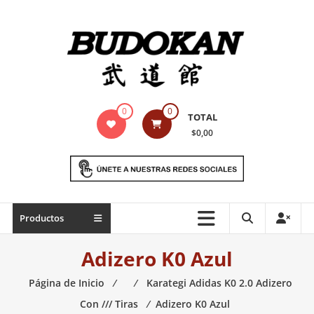
Saltar
contenido
Indumentaria
0
0
TOTAL
para
$0,00
artes
marciales
Todo
Productos
lo
necesario
Adizero K0 Azul
para
práctica
Página de Inicio
⁄
⁄
Karategi Adidas K0 2.0 Adizero
de
Con /// Tiras
⁄
Adizero K0 Azul
las