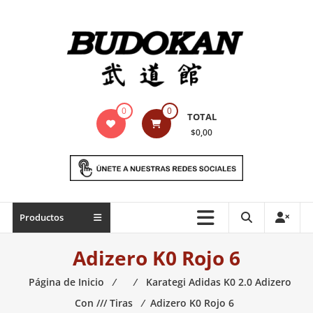
Saltar
contenido
Indumentaria
0
0
TOTAL
para
$0,00
artes
marciales
Todo
Productos
lo
necesario
Adizero K0 Rojo 6
para
práctica
Página de Inicio
⁄
⁄
Karategi Adidas K0 2.0 Adizero
de
Con /// Tiras
⁄
Adizero K0 Rojo 6
las