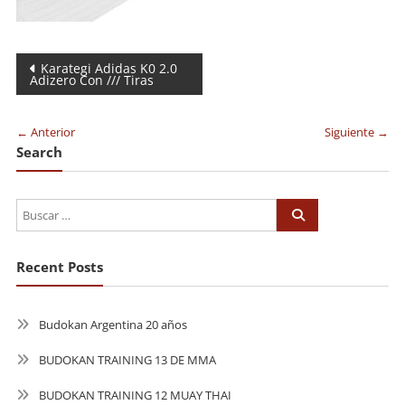
Navegación
Karategi Adidas K0 2.0
Adizero Con /// Tiras
de
entradas
← Anterior
Siguiente →
Search
Recent Posts
Budokan Argentina 20 años
BUDOKAN TRAINING 13 DE MMA
BUDOKAN TRAINING 12 MUAY THAI