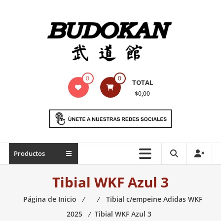
Saltar
contenido
Indumentaria
0
0
TOTAL
para
$0,00
artes
marciales
Todo
Productos
lo
necesario
Tibial WKF Azul 3
para
práctica
Página de Inicio
⁄
⁄
Tibial c/empeine Adidas WKF
de
2025
⁄
Tibial WKF Azul 3
las