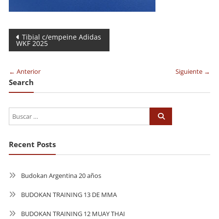
Navegación
Tibial c/empeine Adidas
WKF 2025
de
entradas
← Anterior
Siguiente →
Search
Recent Posts
Budokan Argentina 20 años
BUDOKAN TRAINING 13 DE MMA
BUDOKAN TRAINING 12 MUAY THAI