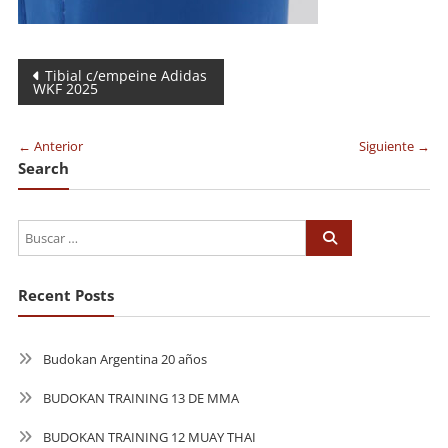
Navegación
Tibial c/empeine Adidas
WKF 2025
de
entradas
← Anterior
Siguiente →
Search
Recent Posts
Budokan Argentina 20 años
BUDOKAN TRAINING 13 DE MMA
BUDOKAN TRAINING 12 MUAY THAI