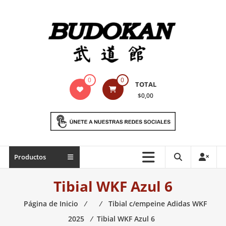
Saltar
contenido
Indumentaria
0
0
TOTAL
para
$0,00
artes
marciales
Todo
Productos
lo
necesario
Tibial WKF Azul 6
para
práctica
Página de Inicio
⁄
⁄
Tibial c/empeine Adidas WKF
de
2025
⁄
Tibial WKF Azul 6
las