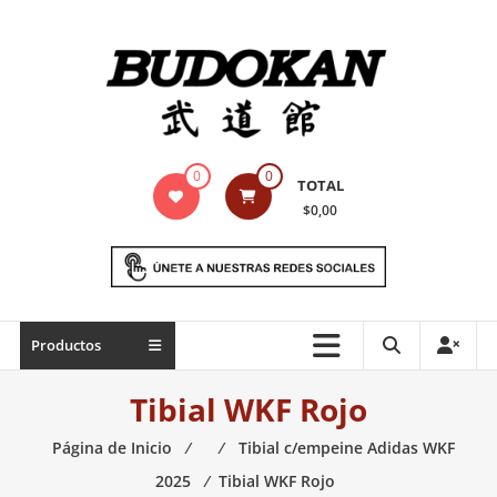
Saltar
contenido
Indumentaria
0
0
TOTAL
para
$0,00
artes
marciales
Todo
Productos
lo
necesario
Tibial WKF Rojo
para
práctica
Página de Inicio
⁄
⁄
Tibial c/empeine Adidas WKF
de
2025
⁄
Tibial WKF Rojo
las