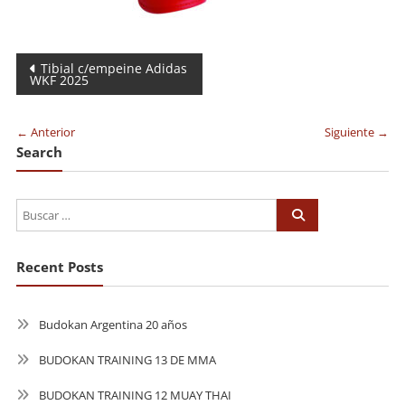
Navegación
Tibial c/empeine Adidas
WKF 2025
de
entradas
← Anterior
Siguiente →
Search
Recent Posts
Budokan Argentina 20 años
BUDOKAN TRAINING 13 DE MMA
BUDOKAN TRAINING 12 MUAY THAI