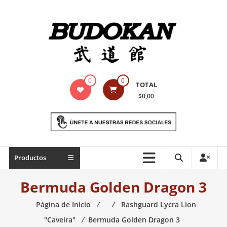
Saltar
contenido
Indumentaria
0
0
TOTAL
para
$0,00
artes
marciales
Todo
Productos
lo
necesario
Bermuda Golden Dragon 3
para
práctica
Página de Inicio
⁄
⁄
Rashguard Lycra Lion
de
"Caveira"
⁄
Bermuda Golden Dragon 3
las