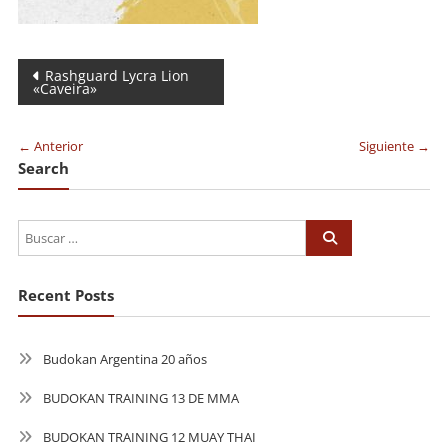
Navegación
Rashguard Lycra Lion
«Caveira»
de
entradas
← Anterior
Siguiente →
Search
Recent Posts
Budokan Argentina 20 años
BUDOKAN TRAINING 13 DE MMA
BUDOKAN TRAINING 12 MUAY THAI