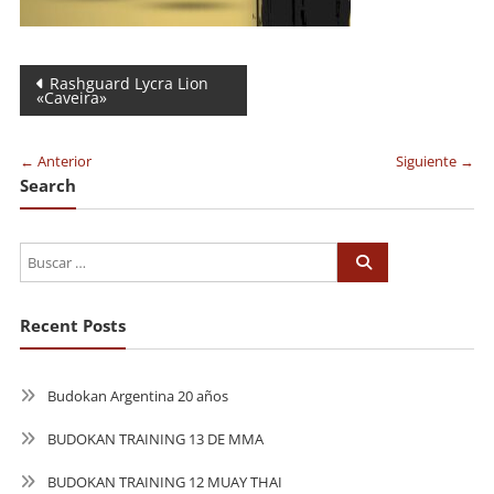
Navegación
Rashguard Lycra Lion
«Caveira»
de
entradas
← Anterior
Siguiente →
Search
Recent Posts
Budokan Argentina 20 años
BUDOKAN TRAINING 13 DE MMA
BUDOKAN TRAINING 12 MUAY THAI