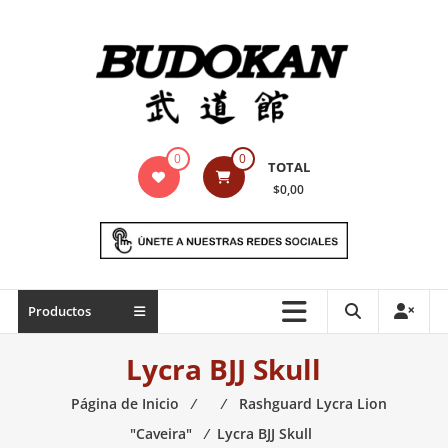
Saltar
contenido
Indumentaria
0
0
TOTAL
para
$0,00
artes
marciales
Todo
Productos
lo
necesario
Lycra BJJ Skull
para
práctica
Página de Inicio
⁄
⁄
Rashguard Lycra Lion
de
"Caveira"
⁄
Lycra BJJ Skull
las