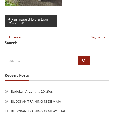
Navegación
Rashguard Lycra Lion
«Caveira»
de
entradas
← Anterior
Siguiente →
Search
Recent Posts
Budokan Argentina 20 años
BUDOKAN TRAINING 13 DE MMA
BUDOKAN TRAINING 12 MUAY THAI