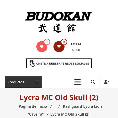
Saltar
contenido
Indumentaria
0
0
TOTAL
para
$0,00
artes
marciales
Todo
Productos
lo
necesario
Lycra MC Old Skull (2)
para
práctica
Página de Inicio
⁄
⁄
Rashguard Lycra Lion
de
"Caveira"
⁄
Lycra MC Old Skull (2)
las