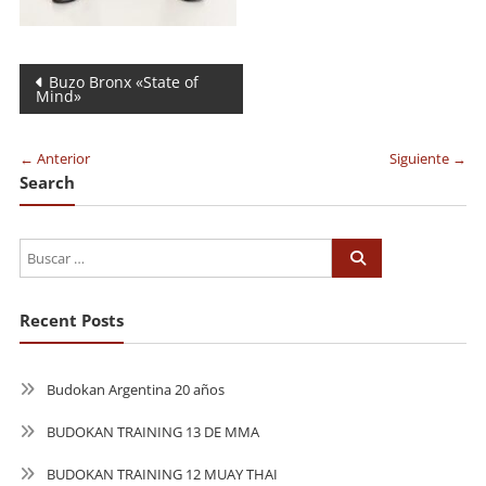
Navegación
Buzo Bronx «State of
Mind»
de
entradas
← Anterior
Siguiente →
Search
Recent Posts
Budokan Argentina 20 años
BUDOKAN TRAINING 13 DE MMA
BUDOKAN TRAINING 12 MUAY THAI