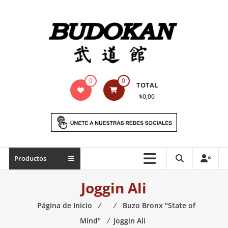
Saltar
contenido
Indumentaria
0
0
TOTAL
para
$0,00
artes
marciales
Todo
Productos
lo
necesario
Joggin Ali
para
práctica
Página de Inicio
⁄
⁄
Buzo Bronx "State of
de
Mind"
⁄
Joggin Ali
las