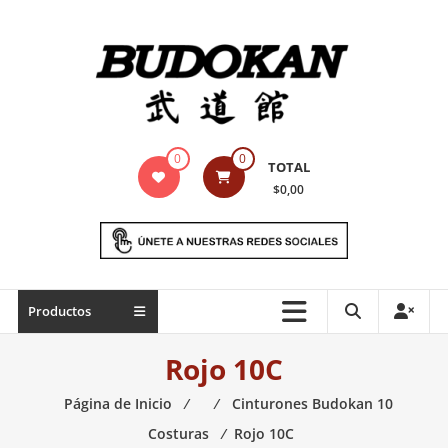
Saltar
contenido
Indumentaria
0
0
TOTAL
para
$0,00
artes
marciales
Todo
Productos
lo
necesario
Rojo 10C
para
práctica
Página de Inicio
⁄
⁄
Cinturones Budokan 10
de
Costuras
⁄
Rojo 10C
las