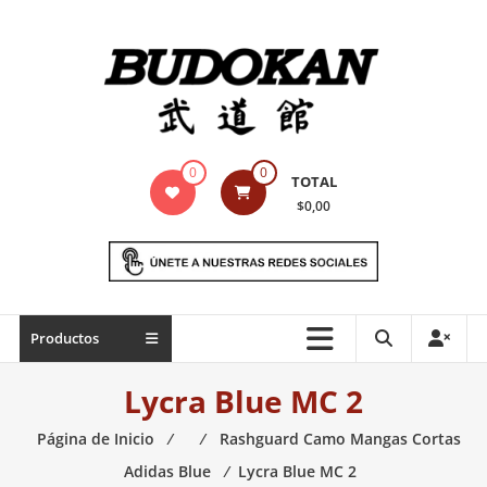
Saltar
contenido
Indumentaria
0
0
TOTAL
para
$0,00
artes
marciales
Todo
Productos
lo
necesario
Lycra Blue MC 2
para
práctica
Página de Inicio
⁄
⁄
Rashguard Camo Mangas Cortas
de
Adidas Blue
⁄
Lycra Blue MC 2
las