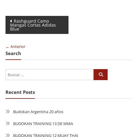
Navegación
Rashguard Camo
Mangas Cortas Adidas
Blue
de
entradas
← Anterior
Search
Recent Posts
Budokan Argentina 20 años
BUDOKAN TRAINING 13 DE MMA
BUDOKAN TRAINING 12 MUAY THAI