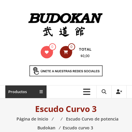
Saltar
contenido
Indumentaria
0
0
TOTAL
para
$0,00
artes
marciales
Todo
Productos
lo
necesario
Escudo Curvo 3
para
práctica
Página de Inicio
⁄
⁄
Escudo Curvo de potencia
de
Budokan
⁄
Escudo curvo 3
las