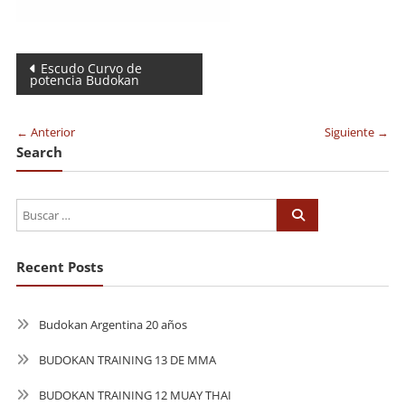
Navegación
Escudo Curvo de
potencia Budokan
de
entradas
← Anterior
Siguiente →
Search
Recent Posts
Budokan Argentina 20 años
BUDOKAN TRAINING 13 DE MMA
BUDOKAN TRAINING 12 MUAY THAI