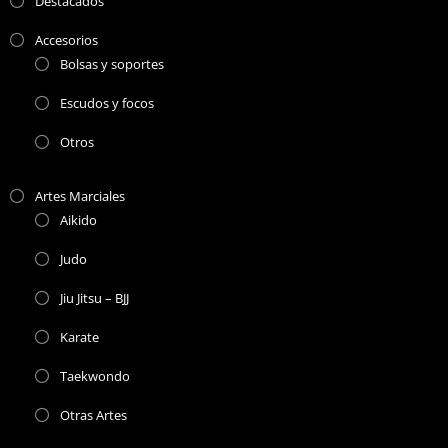
Destacados
Accesorios
Bolsas y soportes
Escudos y focos
Otros
Artes Marciales
Aikido
Judo
Jiu Jitsu – BJJ
Karate
Taekwondo
Otras Artes