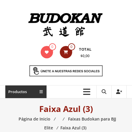
Saltar
contenido
Indumentaria
0
0
TOTAL
para
$0,00
artes
marciales
Todo
Productos
lo
necesario
Faixa Azul (3)
para
práctica
Página de Inicio
⁄
⁄
Faixas Budokan para BJJ
de
Elite
⁄
Faixa Azul (3)
las