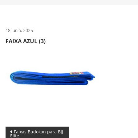
artes
marciales.
18 junio, 2025
FAIXA AZUL (3)
Navegación
Faixas Budokan para BJJ
Elite