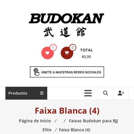
Saltar
contenido
Indumentaria
0
0
TOTAL
para
$0,00
artes
marciales
Todo
Productos
lo
necesario
Faixa Blanca (4)
para
práctica
Página de Inicio
⁄
⁄
Faixas Budokan para BJJ
de
Elite
⁄
Faixa Blanca (4)
las