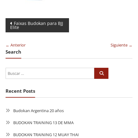
Navegación
Faixas Budokan para BJJ
Elite
de
entradas
← Anterior
Siguiente →
Search
Recent Posts
Budokan Argentina 20 años
BUDOKAN TRAINING 13 DE MMA
BUDOKAN TRAINING 12 MUAY THAI