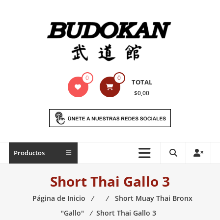
Saltar
contenido
Indumentaria
0
0
TOTAL
para
$0,00
artes
marciales
Todo
Productos
lo
necesario
Short Thai Gallo 3
para
práctica
Página de Inicio
⁄
⁄
Short Muay Thai Bronx
de
"Gallo"
⁄
Short Thai Gallo 3
las