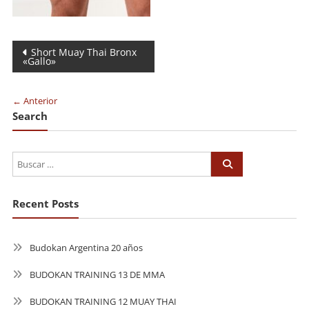
Navegación
Short Muay Thai Bronx
«Gallo»
de
entradas
← Anterior
Search
Recent Posts
Budokan Argentina 20 años
BUDOKAN TRAINING 13 DE MMA
BUDOKAN TRAINING 12 MUAY THAI