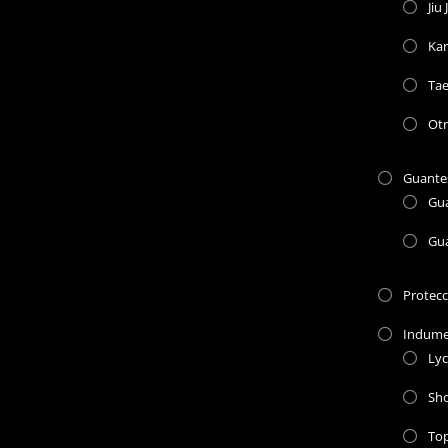
Jiu 
Kar
Ta
Otr
Guante
Gu
Gu
Protec
Indume
Lyc
Sho
To