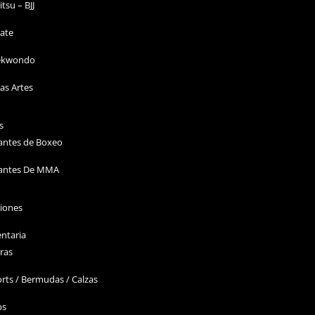
Jitsu – BJJ
ate
ekwondo
as Artes
s
antes de Boxeo
antes De MMA
ciones
ntaria
ras
rts / Bermudas / Calzas
ps