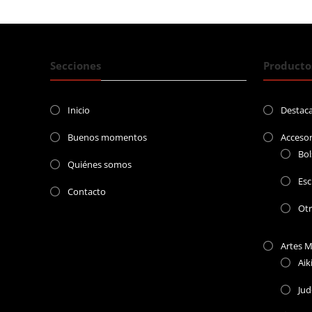
entradas
Secciones
Producto
Inicio
Destac
Buenos momentos
Accesor
Bol
Quiénes somos
Esc
Contacto
Ot
Artes M
Aik
Ju