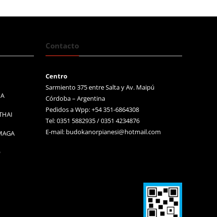
Contacto
Centro
Sarmiento 375 entre Salta y Av. Maipú
MA
Córdoba – Argentina
Pedidos a Wpp: +54 351-6864308
THAI
Tel: 0351 5882935 / 0351 4234876
E-mail:
budokanorpianesi@hotmail.com
 MAGA
O