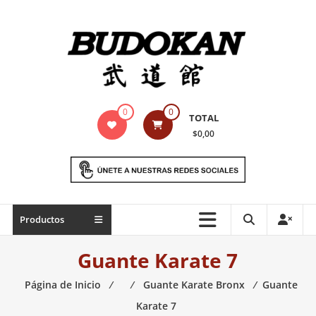
Saltar
contenido
Indumentaria
0
0
TOTAL
para
$0,00
artes
marciales
Todo
Productos
lo
necesario
Guante Karate 7
para
práctica
Página de Inicio
⁄
⁄
Guante Karate Bronx
⁄
Guante
de
Karate 7
las