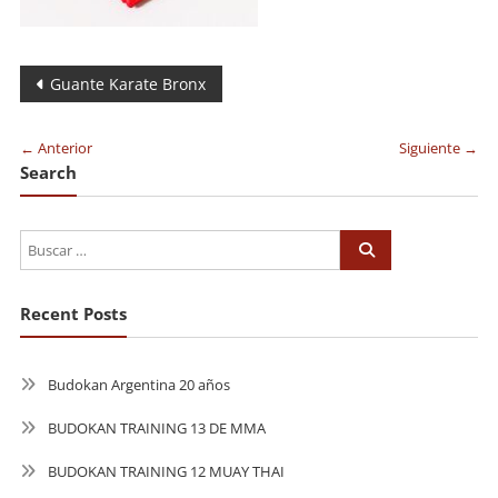
Navegación
Guante Karate Bronx
de
← Anterior
Siguiente →
entradas
Search
Recent Posts
Budokan Argentina 20 años
BUDOKAN TRAINING 13 DE MMA
BUDOKAN TRAINING 12 MUAY THAI