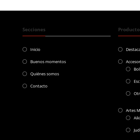
entradas
Secciones
Producto
Inicio
Destac
Buenos momentos
Accesor
Bol
Quiénes somos
Esc
Contacto
Ot
Artes M
Aik
Ju