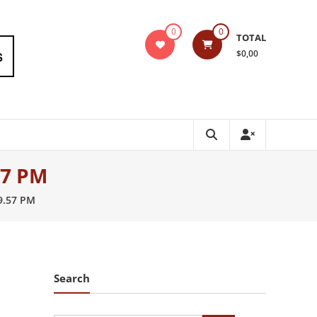
0
0
TOTAL
$0,00
57 PM
9.57 PM
Search