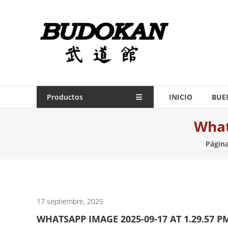
Saltar
contenido
Indumentaria
para
artes
marciales
Todo
Productos
INICIO
BUE
lo
What
necesario
para
Página
práctica
de
las
artes
marciales.
17 septiembre, 2025
WHATSAPP IMAGE 2025-09-17 AT 1.29.57 P