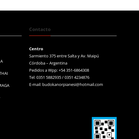
Contacto
Centro
Sarmiento 375 entre Salta y Av. Maipú
MA
Córdoba – Argentina
Pedidos a Wpp: +54 351-6864308
THAI
Tel: 0351 5882935 / 0351 4234876
E-mail:
budokanorpianesi@hotmail.com
 MAGA
O