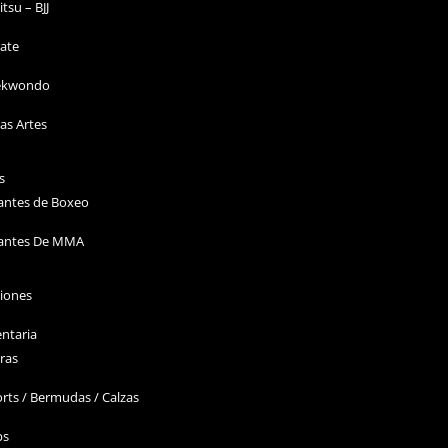
Jitsu – BJJ
ate
ekwondo
as Artes
s
antes de Boxeo
antes De MMA
ciones
ntaria
ras
rts / Bermudas / Calzas
ps