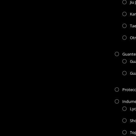
Jiu 
Kar
Ta
Otr
Guante
Gu
Gu
Protec
Indume
Lyc
Sho
To