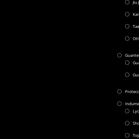
Jiu 
Kar
Ta
Otr
Guante
Gu
Gu
Protec
Indume
Lyc
Sho
To