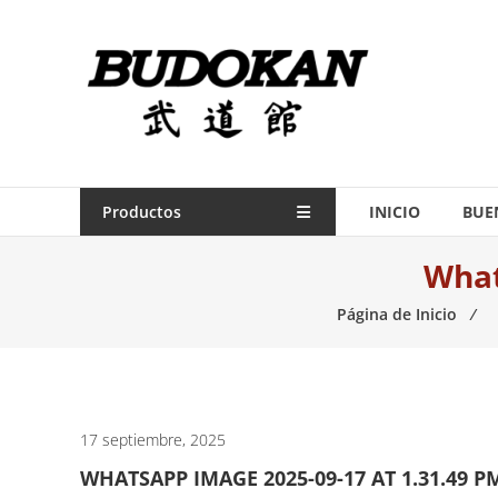
Saltar
contenido
Indumentaria
para
artes
marciales
Todo
Productos
INICIO
BUE
lo
What
necesario
para
Página de Inicio
⁄
práctica
de
las
artes
marciales.
17 septiembre, 2025
WHATSAPP IMAGE 2025-09-17 AT 1.31.49 P