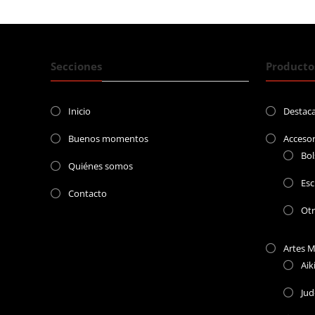
entradas
Secciones
Producto
Inicio
Destac
Buenos momentos
Accesor
Bol
Quiénes somos
Esc
Contacto
Ot
Artes M
Aik
Ju