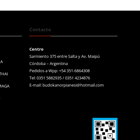
Contacto
Centro
Sarmiento 375 entre Salta y Av. Maipú
MA
Córdoba – Argentina
Pedidos a Wpp: +54 351-6864308
THAI
Tel: 0351 5882935 / 0351 4234876
E-mail:
budokanorpianesi@hotmail.com
 MAGA
O