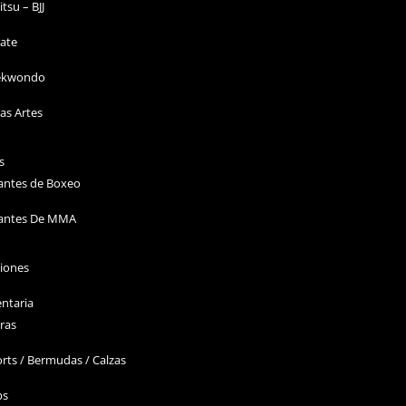
Jitsu – BJJ
ate
ekwondo
as Artes
s
antes de Boxeo
antes De MMA
ciones
ntaria
ras
rts / Bermudas / Calzas
ps