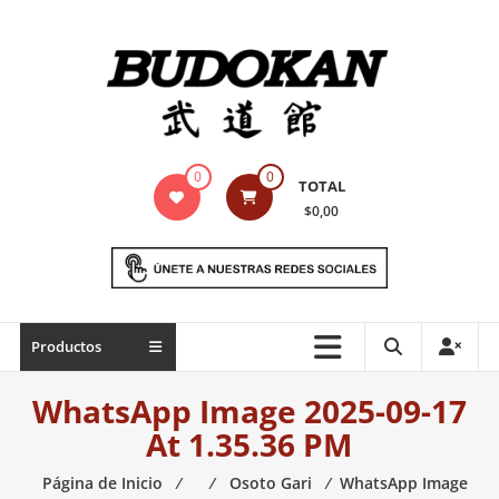
Saltar
contenido
Indumentaria
0
0
TOTAL
para
$0,00
artes
marciales
Todo
Productos
lo
necesario
WhatsApp Image 2025-09-17
para
At 1.35.36 PM
práctica
de
Página de Inicio
⁄
⁄
Osoto Gari
⁄
WhatsApp Image
las