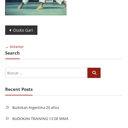
Navegación
Osoto Gari
de
← Anterior
entradas
Search
Recent Posts
Budokan Argentina 20 años
BUDOKAN TRAINING 13 DE MMA