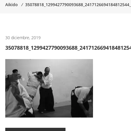
Aikido
⁄
35078818_1299427790093688_2417126694184812544
artes
marciales.
30 diciembre, 2019
35078818_1299427790093688_24171266941848125