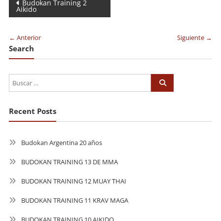
Navegación
Budokan Training 2
Aikido
de
entradas
← Anterior
Siguiente →
Search
Recent Posts
Budokan Argentina 20 años
BUDOKAN TRAINING 13 DE MMA
BUDOKAN TRAINING 12 MUAY THAI
BUDOKAN TRAINING 11 KRAV MAGA
BUDOKAN TRAINING 10 AIKIDO