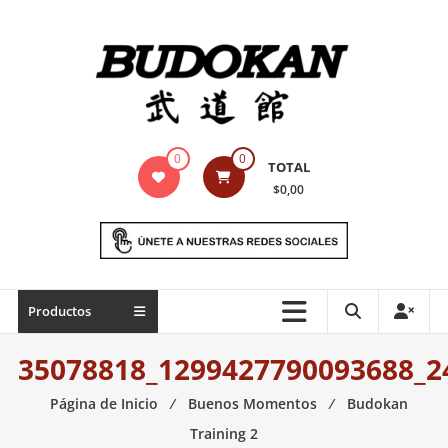
Saltar
contenido
Indumentaria
0
0
TOTAL
para
$0,00
artes
marciales
Todo
Productos
lo
necesario
35078818_1299427790093688_2
para
práctica
Página de Inicio
⁄
Buenos Momentos
⁄
Budokan
de
Training 2
las