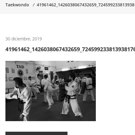
Taekwondo
⁄
41961462_1426038067432659_724599233813938
artes
marciales.
30 diciembre, 2019
41961462_1426038067432659_72459923381393817