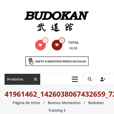
Saltar
contenido
Indumentaria
0
0
TOTAL
para
$0,00
artes
marciales
Todo
Productos
lo
necesario
41961462_1426038067432659_7
para
práctica
Página de Inicio
⁄
Buenos Momentos
⁄
Budokan
de
Training 5
las