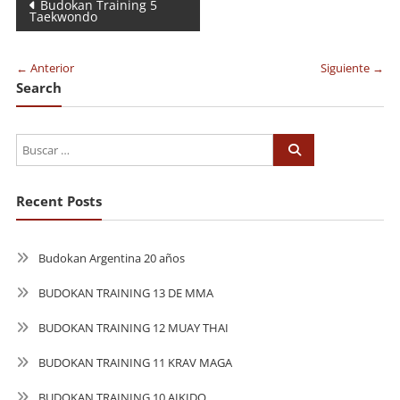
Navegación
Budokan Training 5
Taekwondo
de
entradas
← Anterior
Siguiente →
Search
Recent Posts
Budokan Argentina 20 años
BUDOKAN TRAINING 13 DE MMA
BUDOKAN TRAINING 12 MUAY THAI
BUDOKAN TRAINING 11 KRAV MAGA
BUDOKAN TRAINING 10 AIKIDO