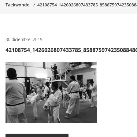
Taekwondo
⁄
42108754_1426026807433785_858875974235088
artes
marciales.
30 diciembre, 2019
42108754_1426026807433785_85887597423508848