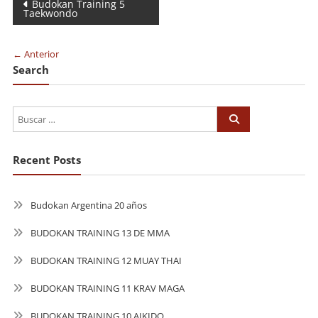
Navegación
Budokan Training 5
Taekwondo
de
entradas
← Anterior
Search
Recent Posts
Budokan Argentina 20 años
BUDOKAN TRAINING 13 DE MMA
BUDOKAN TRAINING 12 MUAY THAI
BUDOKAN TRAINING 11 KRAV MAGA
BUDOKAN TRAINING 10 AIKIDO