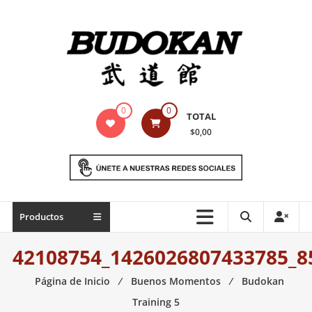
Saltar
contenido
Indumentaria
0
0
TOTAL
para
$0,00
artes
marciales
Todo
Productos
lo
necesario
42108754_1426026807433785_8
para
práctica
Página de Inicio
⁄
Buenos Momentos
⁄
Budokan
de
Training 5
las