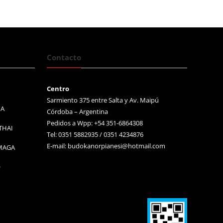
Contacto
Centro
Sarmiento 375 entre Salta y Av. Maipú
MA
Córdoba – Argentina
Pedidos a Wpp: +54 351-6864308
THAI
Tel: 0351 5882935 / 0351 4234876
E-mail:
budokanorpianesi@hotmail.com
 MAGA
O