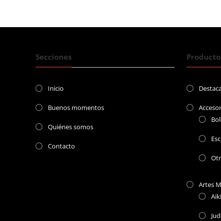
Secciones
Producto
Inicio
Destac
Buenos momentos
Accesor
Bol
Quiénes somos
Esc
Contacto
Ot
Artes M
Aik
Jud