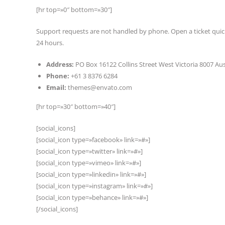
[hr top=»0″ bottom=»30″]
Support requests are not handled by phone. Open a ticket qui
24 hours.
Address:
PO Box 16122 Collins Street West Victoria 8007 Aus
Phone:
+61 3 8376 6284
Email:
themes@envato.com
[hr top=»30″ bottom=»40″]
[social_icons]
[social_icon type=»facebook» link=»#»]
[social_icon type=»twitter» link=»#»]
[social_icon type=»vimeo» link=»#»]
[social_icon type=»linkedin» link=»#»]
[social_icon type=»instagram» link=»#»]
[social_icon type=»behance» link=»#»]
[/social_icons]