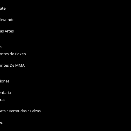
ate
ekwondo
as Artes
s
antes de Boxeo
antes De MMA
ciones
ntaria
ras
rts / Bermudas / Calzas
ps