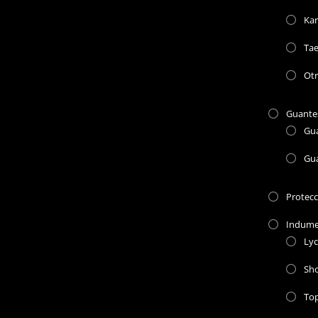
Kar
Ta
Otr
Guante
Gu
Gu
Protec
Indume
Lyc
Sho
To