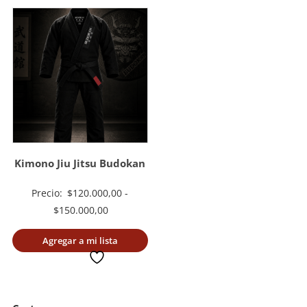
Kimono Jiu Jitsu Budokan
Precio:
$
120.000,00
-
Rango
$
150.000,00
de
Agregar a mi lista
precios:
deseada
desde
$120.000,00
hasta