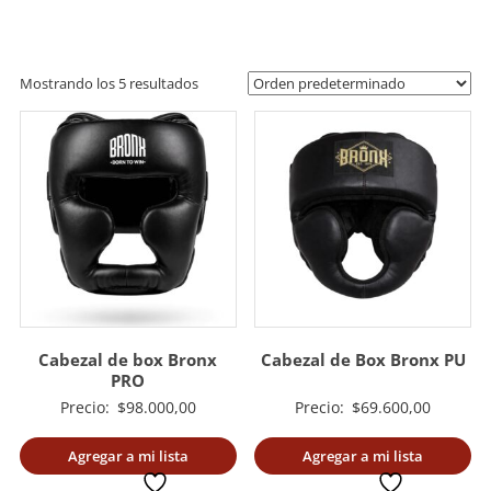
artes
marciales.
Mostrando los 5 resultados
Cabezal de box Bronx
Cabezal de Box Bronx PU
PRO
Precio:
$
98.000,00
Precio:
$
69.600,00
Agregar a mi lista
Agregar a mi lista
deseada
deseada