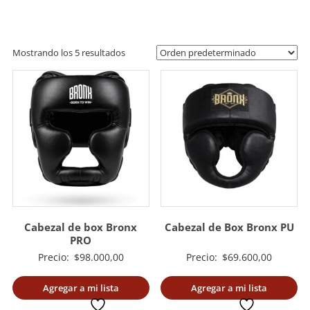
artes
marciales.
Mostrando los 5 resultados
Cabezal de box Bronx
Cabezal de Box Bronx PU
PRO
Precio:
$
98.000,00
Precio:
$
69.600,00
Agregar a mi lista
Agregar a mi lista
deseada
deseada