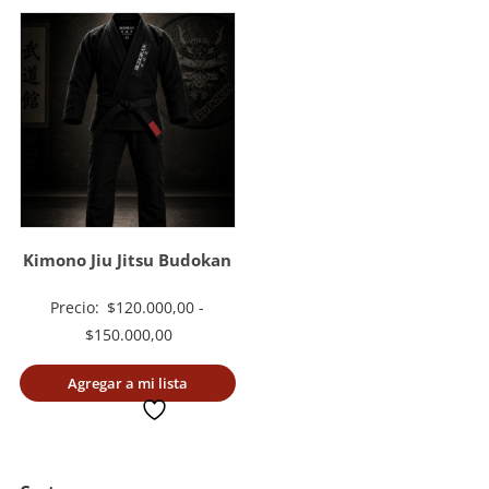
Kimono Jiu Jitsu Budokan
Precio:
$
120.000,00
-
Rango
$
150.000,00
de
Agregar a mi lista
precios:
deseada
desde
$120.000,00
hasta