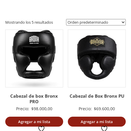
artes
marciales.
Mostrando los 5 resultados
Cabezal de box Bronx
Cabezal de Box Bronx PU
PRO
Precio:
$
98.000,00
Precio:
$
69.600,00
Agregar a mi lista
Agregar a mi lista
deseada
deseada