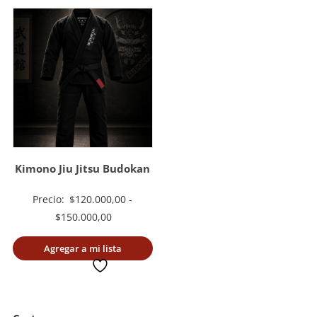
Kimono Jiu Jitsu Budokan
Precio:
$
120.000,00
-
Rango
$
150.000,00
de
Agregar a mi lista
precios:
deseada
desde
$120.000,00
hasta