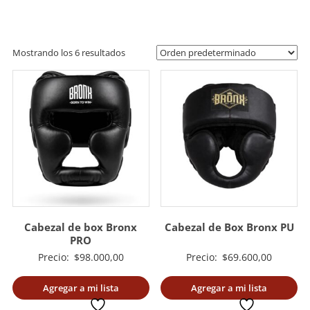
artes
marciales.
Mostrando los 6 resultados
Cabezal de box Bronx
Cabezal de Box Bronx PU
PRO
Precio:
$
98.000,00
Precio:
$
69.600,00
Agregar a mi lista
Agregar a mi lista
deseada
deseada