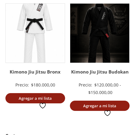
Kimono Jiu Jitsu Bronx
Kimono Jiu Jitsu Budokan
Precio:
$
180.000,00
Precio:
$
120.000,00
-
Rango
$
150.000,00
Agregar a mi lista
de
deseada
Agregar a mi lista
precios:
deseada
desde
$120.000,0
hasta