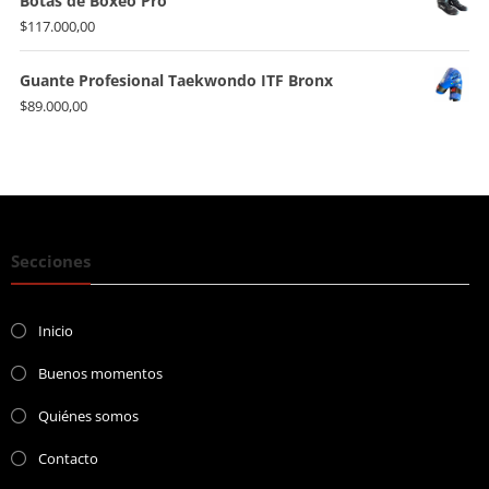
Botas de Boxeo Pro
era:
es:
$
117.000,00
$176.000,00.
$155.000,00.
Guante Profesional Taekwondo ITF Bronx
$
89.000,00
Secciones
Inicio
Buenos momentos
Quiénes somos
Contacto