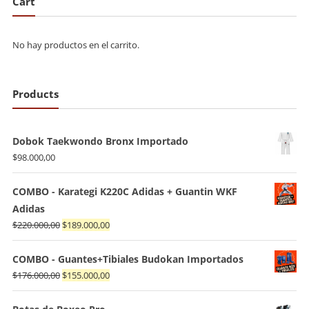
Cart
$150.000,0
No hay productos en el carrito.
Products
Dobok Taekwondo Bronx Importado
$
98.000,00
COMBO - Karategi K220C Adidas + Guantin WKF
Adidas
El
El
$
220.000,00
$
189.000,00
precio
precio
original
actual
COMBO - Guantes+Tibiales Budokan Importados
era:
es:
El
El
$
176.000,00
$
155.000,00
$220.000,00.
$189.000,00.
precio
precio
original
actual