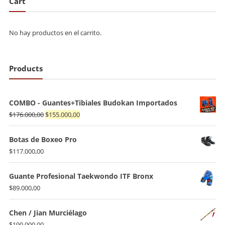
Cart
$150.000,00
No hay productos en el carrito.
Products
COMBO - Guantes+Tibiales Budokan Importados
El
El
$
176.000,00
$
155.000,00
precio
precio
original
actual
Botas de Boxeo Pro
era:
es:
$
117.000,00
$176.000,00.
$155.000,00.
Guante Profesional Taekwondo ITF Bronx
$
89.000,00
Chen / Jian Murciélago
$
190.000,00