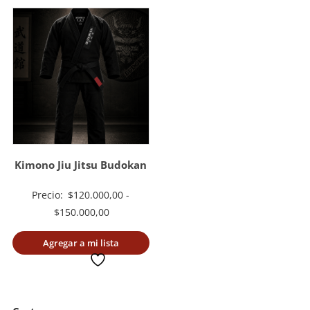
Kimono Jiu Jitsu Budokan
Precio:
$
120.000,00
-
Rango
$
150.000,00
de
Agregar a mi lista
precios:
deseada
desde
$120.000,00
hasta