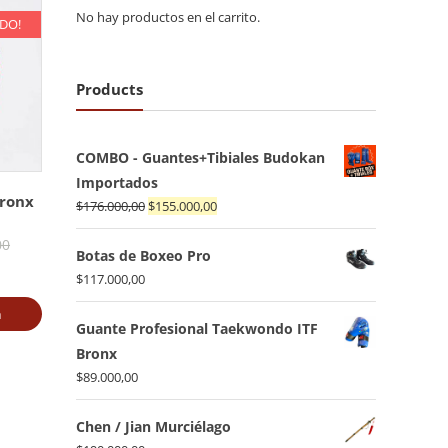
No hay productos en el carrito.
ADO!
Products
COMBO - Guantes+Tibiales Budokan
Importados
Bronx
El
El
$
176.000,00
$
155.000,00
precio
precio
El
00
original
actual
Botas de Boxeo Pro
precio
era:
es:
$
117.000,00
ecio
original
$176.000,00.
$155.000,00.
a
tual
era:
Guante Profesional Taekwondo ITF
:
$58.900,00.
Bronx
0.900,00.
$
89.000,00
Chen / Jian Murciélago