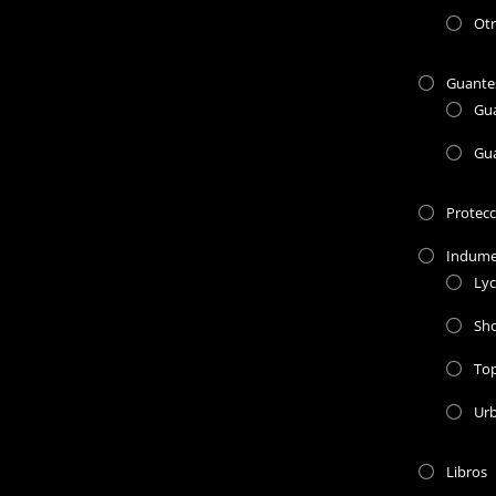
Otr
Guante
Gu
Gu
Protec
Indume
Lyc
Sho
To
Ur
Libros