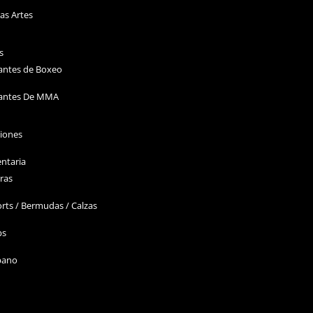
as Artes
s
antes de Boxeo
antes De MMA
ciones
ntaria
ras
rts / Bermudas / Calzas
ps
bano