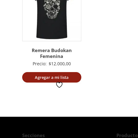
Remera Budokan
Femenina
Precio:
$
12.000,00
Agregar a mi lista
deseada
Secciones
Producto