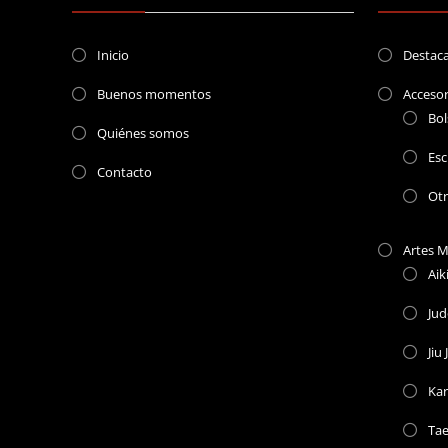
Inicio
Destac
Buenos momentos
Accesor
Bol
Quiénes somos
Esc
Contacto
Ot
Artes M
Aik
Ju
Jiu 
Kar
Ta