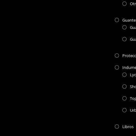
Otr
Guante
Gu
Gu
Protec
Indume
Lyc
Sho
To
Ur
Libros