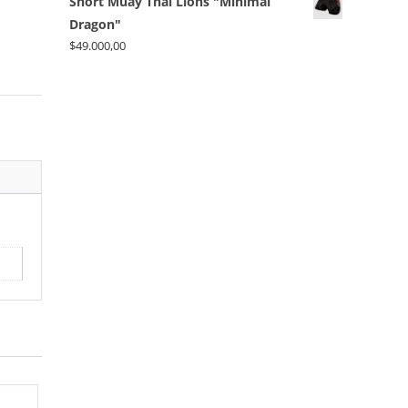
Short Muay Thai Lions "Minimal
Dragon"
$
49.000,00