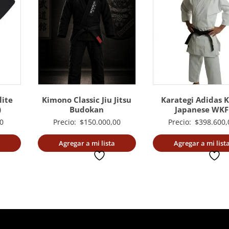
lite
Kimono Classic Jiu Jitsu
Karategi Adidas K
)
Budokan
Japanese WKF
0
Precio:
$
150.000,00
Precio:
$
398.600,
Agregar a mi lista
Agregar a mi list
deseada
deseada