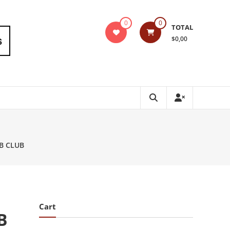
0
0
TOTAL
$0,00
0B CLUB
Cart
B