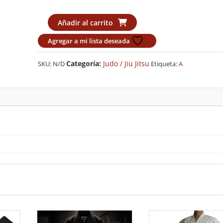
Judogi
Añadir al carrito
Adidas
Agregar a mi lista deseada
Azul
J350B
Categoría:
Judo / Jiu Jitsu
SKU:
N/D
Etiqueta:
A
CLUB
cantidad