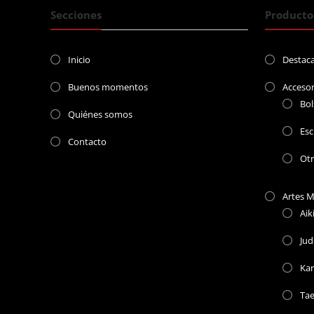
Secciones
Producto
Inicio
Destac
Buenos momentos
Accesor
Bol
Quiénes somos
Esc
Contacto
Ot
Artes M
Aik
Jud
Kar
Ta