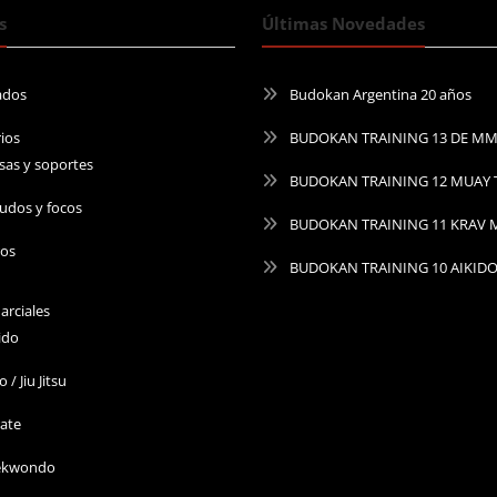
s
Últimas Novedades
ados
Budokan Argentina 20 años
ios
BUDOKAN TRAINING 13 DE M
sas y soportes
BUDOKAN TRAINING 12 MUAY 
udos y focos
BUDOKAN TRAINING 11 KRAV
ros
BUDOKAN TRAINING 10 AIKID
arciales
ido
o / Jiu Jitsu
ate
ekwondo