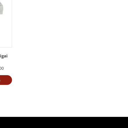
igai
00
a