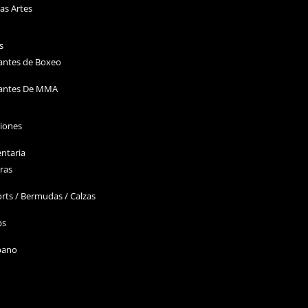
as Artes
s
antes de Boxeo
antes De MMA
ciones
ntaria
ras
rts / Bermudas / Calzas
ps
bano