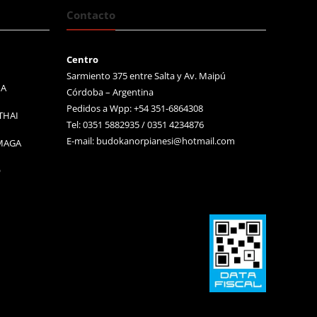
Contacto
Centro
Sarmiento 375 entre Salta y Av. Maipú
MA
Córdoba – Argentina
Pedidos a Wpp: +54 351-6864308
THAI
Tel: 0351 5882935 / 0351 4234876
E-mail:
budokanorpianesi@hotmail.com
 MAGA
O