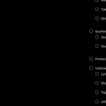
Ta
Otr
Guante
Gu
Gu
Protec
Indume
Lyc
Sho
To
Ur