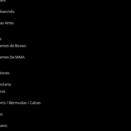
ekwondo
as Artes
s
antes de Boxeo
antes De MMA
ciones
ntaria
ras
rts / Bermudas / Calzas
ps
bano