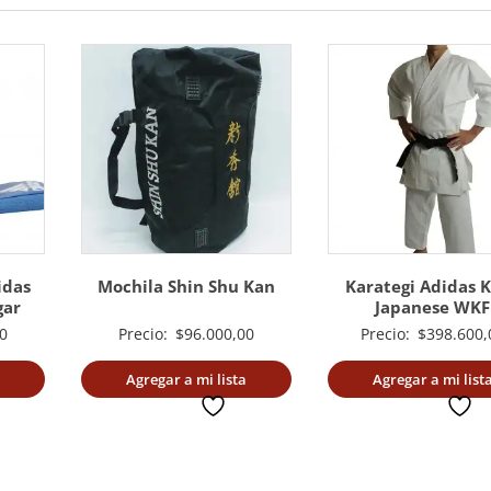
idas
Mochila Shin Shu Kan
Karategi Adidas K
gar
Japanese WKF
0
Precio:
$
96.000,00
Precio:
$
398.600,
Agregar a mi lista
Agregar a mi list
deseada
deseada