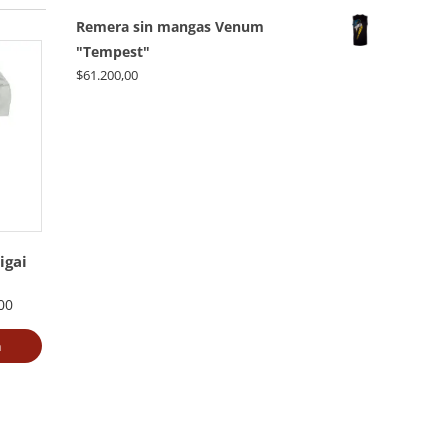
Remera sin mangas Venum
"Tempest"
$
61.200,00
igai
00
a