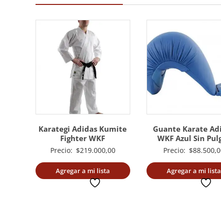
Karategi Adidas Kumite
Guante Karate Ad
Fighter WKF
WKF Azul Sin Pul
Precio:
$
219.000,00
Precio:
$
88.500,0
Agregar a mi lista
Agregar a mi lista
deseada
deseada