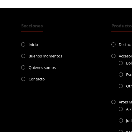
Secciones
Producto
Inicio
Destac
Buenos momentos
Accesor
Bol
Quiénes somos
Esc
Contacto
Ot
Artes M
Aik
Jud
Kar