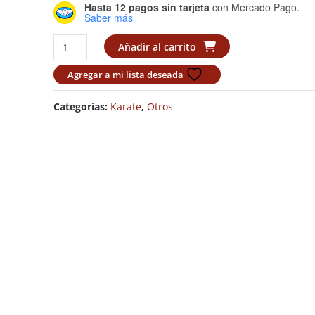
Hasta 12 pagos sin tarjeta
con Mercado Pago.
Saber más
Escudo
Añadir al carrito
Shin
Shu
Agregar a mi lista deseada
Kan
cantidad
Categorías:
Karate
,
Otros