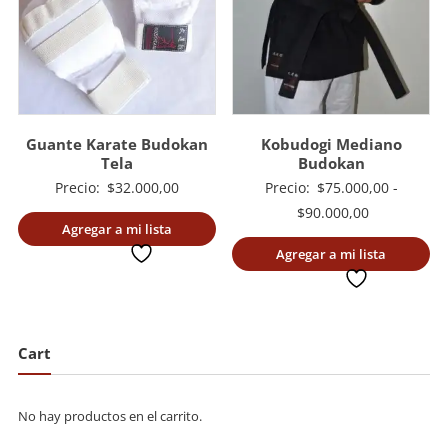
Guante Karate Budokan
Kobudogi Mediano
Tela
Budokan
Precio:
$
32.000,00
Precio:
$
75.000,00
-
Rango
$
90.000,00
Agregar a mi lista
de
deseada
Agregar a mi lista
precios:
deseada
desde
$75.000,00
hasta
Cart
$90.000,00
No hay productos en el carrito.