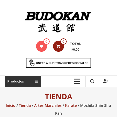
Saltar
contenido
Indumentaria
0
0
TOTAL
para
$0,00
artes
marciales
Todo
Productos
lo
necesario
TIENDA
para
práctica
Inicio
/
Tienda
/
Artes Marciales
/
Karate
/ Mochila Shin Shu
de
Kan
las