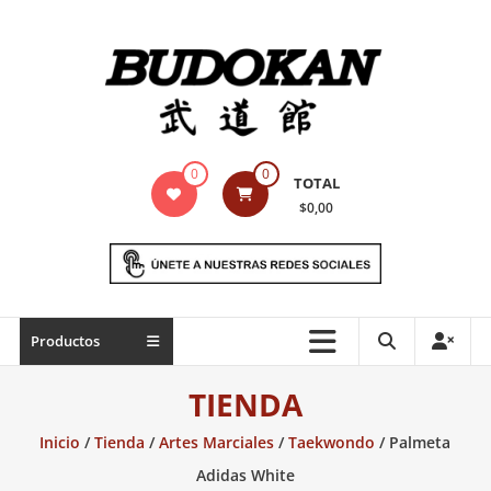
Saltar
contenido
Indumentaria
0
0
TOTAL
para
$0,00
artes
marciales
Todo
Productos
lo
necesario
TIENDA
para
práctica
Inicio
/
Tienda
/
Artes Marciales
/
Taekwondo
/ Palmeta
de
Adidas White
las