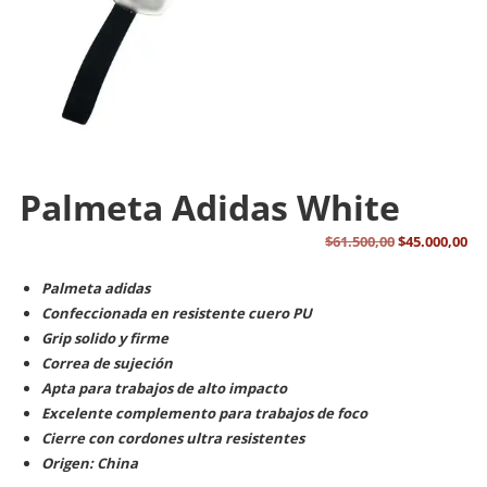
Palmeta Adidas White
El
El
$
61.500,00
$
45.000,00
precio
pr
Palmeta adidas
original
ac
Confeccionada en resistente cuero PU
era:
es:
Grip solido y firme
$61.500,00.
$45
Correa de sujeción
Apta para trabajos de alto impacto
Excelente complemento para trabajos de foco
Cierre con cordones ultra resistentes
Origen: China