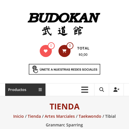
Saltar
contenido
Indumentaria
0
0
TOTAL
para
$0,00
artes
marciales
Todo
Productos
lo
necesario
TIENDA
para
práctica
Inicio
/
Tienda
/
Artes Marciales
/
Taekwondo
/ Tibial
de
Granmarc Sparring
las