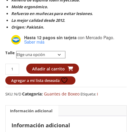
Relleno de espuma foam inyectada.
Molde ergonómico.
Refuerzo en muñecas para evitar lesiones.
La mejor calidad desde 2012.
Origen: Pakistán.
Hasta 12 pagos sin tarjeta
con Mercado Pago.
Saber más
Talle
Guante
Añadir al carrito
de
Bolsa
Agregar a mi lista deseada
Budokan
Importado
Categoría:
Guantes de Boxeo
SKU:
N/D
Etiqueta:
I
cantidad
Información adicional
Información adicional