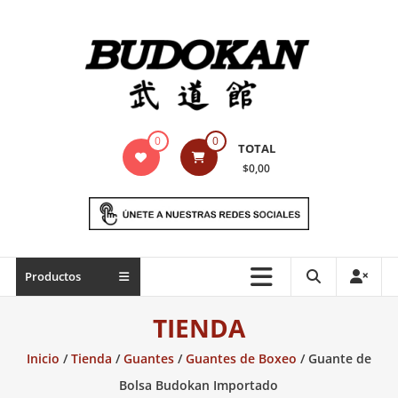
Saltar
contenido
Indumentaria
0
0
TOTAL
para
$0,00
artes
marciales
Todo
Productos
lo
necesario
TIENDA
para
práctica
Inicio
/
Tienda
/
Guantes
/
Guantes de Boxeo
/ Guante de
de
Bolsa Budokan Importado
las