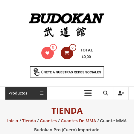
Saltar
contenido
Indumentaria
0
0
TOTAL
para
$0,00
artes
marciales
Todo
Productos
lo
necesario
TIENDA
para
práctica
Inicio
/
Tienda
/
Guantes
/
Guantes De MMA
/ Guante MMA
de
Budokan Pro (Cuero) Importado
las