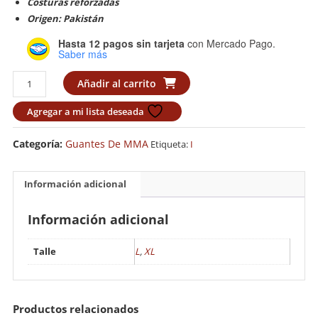
Costuras reforzadas
Origen: Pakistán
Hasta 12 pagos sin tarjeta
con Mercado Pago.
Saber más
Guante
Añadir al carrito
MMA
Budokan
Agregar a mi lista deseada
Pro
(Cuero)
Categoría:
Guantes De MMA
Etiqueta:
I
Importado
cantidad
Información adicional
Información adicional
Talle
L
,
XL
Productos relacionados