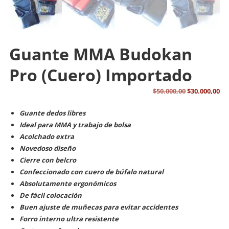
Guante MMA Budokan
Pro (Cuero) Importado
El
El
$
50.000,00
$
30.000,00
precio
pr
Guante dedos libres
original
ac
Ideal para MMA y trabajo de bolsa
era:
es:
Acolchado extra
$50.000,00.
$30
Novedoso diseño
Cierre con belcro
Confeccionado con cuero de búfalo natural
Absolutamente ergonómicos
De fácil colocación
Buen ajuste de muñecas para evitar accidentes
Forro interno ultra resistente