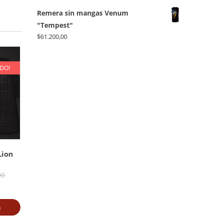
Remera sin mangas Venum
"Tempest"
$
61.200,00
ADO!
Lion
El
00
precio
ecio
original
a
tual
era: