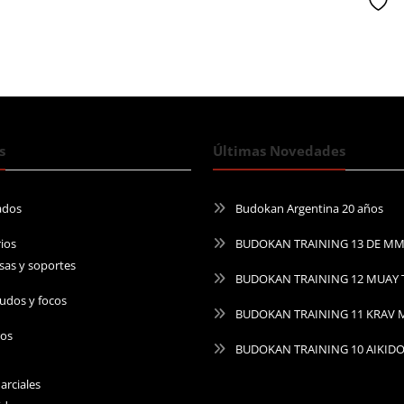
deseada
:
$54.000,00.
es
5.900,00.
$4
s
Últimas Novedades
ados
Budokan Argentina 20 años
ios
BUDOKAN TRAINING 13 DE M
sas y soportes
BUDOKAN TRAINING 12 MUAY 
udos y focos
BUDOKAN TRAINING 11 KRAV
ros
BUDOKAN TRAINING 10 AIKID
arciales