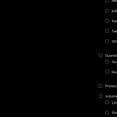
Aik
Jud
Kar
Ta
Otr
Guante
Gu
Gu
Protec
Indume
Lyc
Sho