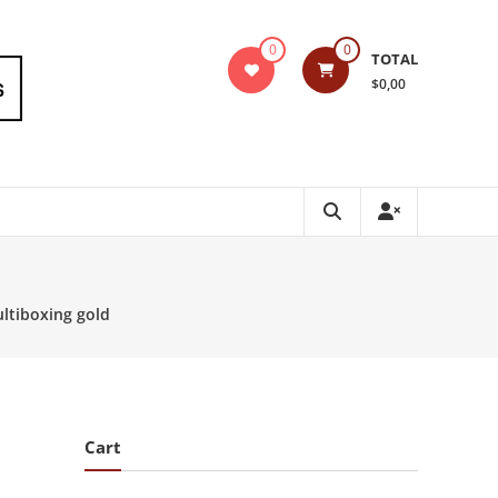
0
0
TOTAL
$0,00
ltiboxing gold
Cart