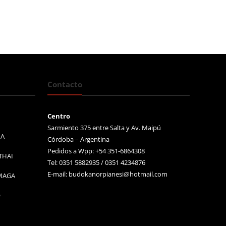
:
$54.000,00.
5.900,00.
Contacto
Centro
Sarmiento 375 entre Salta y Av. Maipú
MA
Córdoba – Argentina
Pedidos a Wpp: +54 351-6864308
THAI
Tel: 0351 5882935 / 0351 4234876
E-mail:
budokanorpianesi@hotmail.com
 MAGA
O