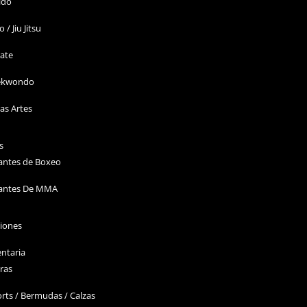
ido
o / Jiu Jitsu
ate
ekwondo
as Artes
s
antes de Boxeo
antes De MMA
ciones
ntaria
ras
rts / Bermudas / Calzas