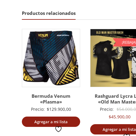
Productos relacionados
¡REBAJA
Bermuda Venum
Rashguard Lycra 
«Plasma»
«Old Man Maste
Precio:
$
129.900,00
Precio:
$
54.000,
El
$
45.900,00
Agregar a mi lista
pr
deseada
Agregar a mi lista
ac