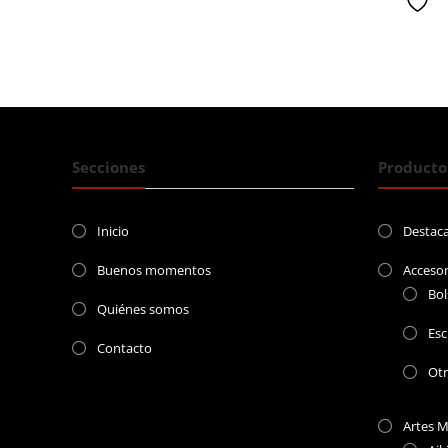
deseada
es
$4
Secciones
Producto
Inicio
Destac
Buenos momentos
Accesor
Bol
Quiénes somos
Esc
Contacto
Ot
Artes M