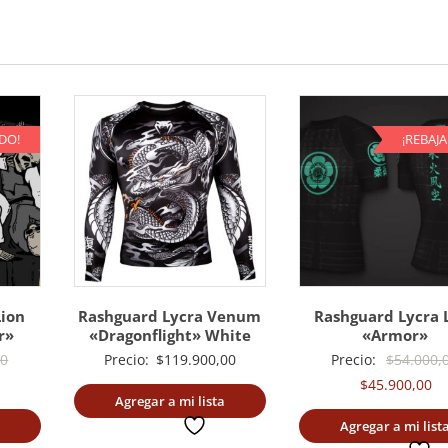
cantidad
DO!
¡REBAJ
Lion
Rashguard Lycra Venum
Rashguard Lycra 
r»
«Dragonflight» White
«Armor»
El
00
Precio:
$
119.900,00
Precio:
$
54.000,
precio
El
$
45.900,00
Agregar a mi lista
ecio
original
pr
deseada
Agregar a mi list
tual
era:
ac