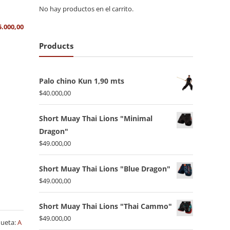
No hay productos en el carrito.
El
5.000,00
ecio
precio
Products
ginal
actual
a:
es:
.800,00.
$45.000,00.
Palo chino Kun 1,90 mts
$
40.000,00
Short Muay Thai Lions "Minimal
Dragon"
$
49.000,00
Short Muay Thai Lions "Blue Dragon"
$
49.000,00
Short Muay Thai Lions "Thai Cammo"
$
49.000,00
queta:
A