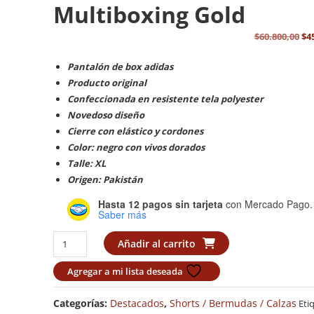
Multiboxing Gold
El
$
60.800,00
$
4
pr
Pantalón de box adidas
ori
Producto original
er
Confeccionada en resistente tela polyester
$60
Novedoso diseño
Cierre con elástico y cordones
Color: negro con vivos dorados
Talle: XL
Origen: Pakistán
Hasta 12 pagos sin tarjeta
con Mercado Pago.
Saber más
Pantalon
Añadir al carrito
de
box
Agregar a mi lista deseada
Multiboxing
gold
Categorías:
Destacados
,
Shorts / Bermudas / Calzas
Eti