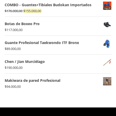
COMBO - Guantes+Tibiales Budokan Importados
El
El
$
176.000,00
$
155.000,00
precio
precio
original
actual
Botas de Boxeo Pro
era:
es:
$
117.000,00
$176.000,00.
$155.000,00.
Guante Profesional Taekwondo ITF Bronx
$
89.000,00
Chen / Jian Murciélago
$
190.000,00
Makiwara de pared Profesional
$
94.000,00