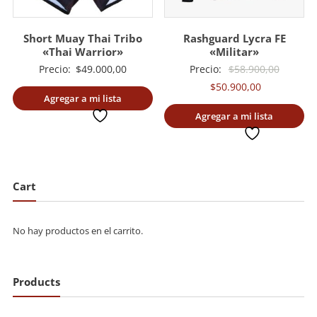
Short Muay Thai Tribo
Rashguard Lycra FE
«Thai Warrior»
«Militar»
El
Precio:
$
49.000,00
Precio:
$
58.900,00
El
precio
$
50.900,00
Agregar a mi lista
precio
original
deseada
Agregar a mi lista
actual
era:
deseada
es:
$58.900
$50.900,00.
Cart
No hay productos en el carrito.
Products