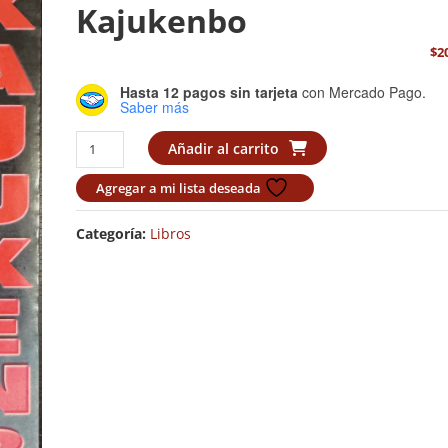
Kajukenbo
$
2
Hasta 12 pagos sin tarjeta
con Mercado Pago.
Saber más
Angel
Añadir al carrito
Garcia
Soldado
Agregar a mi lista deseada
Kajukenbo
cantidad
Categoría:
Libros