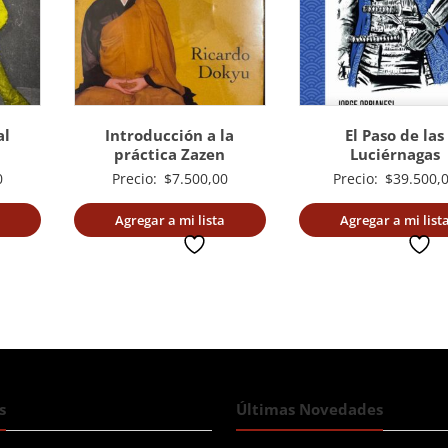
al
Introducción a la
El Paso de las
práctica Zazen
Luciérnagas
0
Precio:
$
7.500,00
Precio:
$
39.500,
Agregar a mi lista
Agregar a mi list
deseada
deseada
s
Últimas Novedades