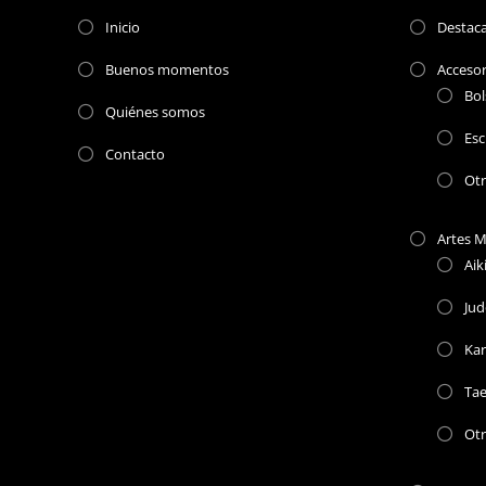
Inicio
Destac
Buenos momentos
Accesor
Bol
Quiénes somos
Esc
Contacto
Ot
Artes M
Aik
Jud
Kar
Ta
Otr