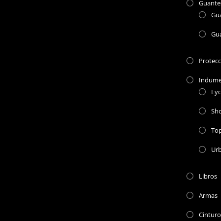
Guante
Gu
Gu
Protec
Indume
Lyc
Sho
To
Ur
Libros
Armas
Cinturo