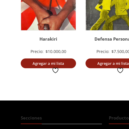
Harakiri
Defensa Person
Precio:
$
10.000,00
Precio:
$
7.500,0
Agregar a mi lista
Agregar a mi lista
deseada
deseada
Secciones
Producto