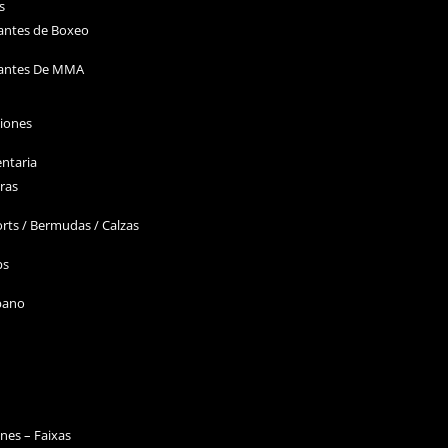
s
antes de Boxeo
antes De MMA
ciones
ntaria
ras
rts / Bermudas / Calzas
ps
bano
nes – Faixas