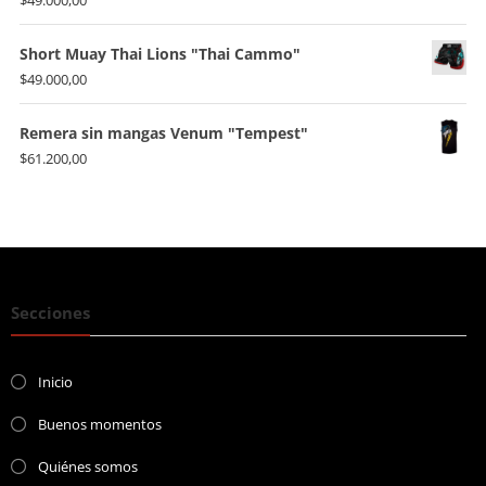
$
49.000,00
Short Muay Thai Lions "Thai Cammo"
$
49.000,00
Remera sin mangas Venum "Tempest"
$
61.200,00
Secciones
Inicio
Buenos momentos
Quiénes somos