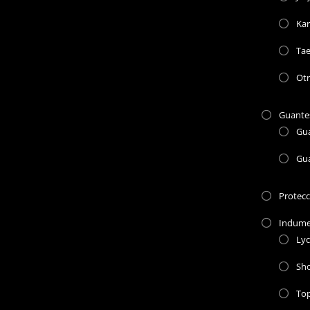
Kar
Ta
Otr
Guante
Gu
Gu
Protec
Indume
Lyc
Sho
To