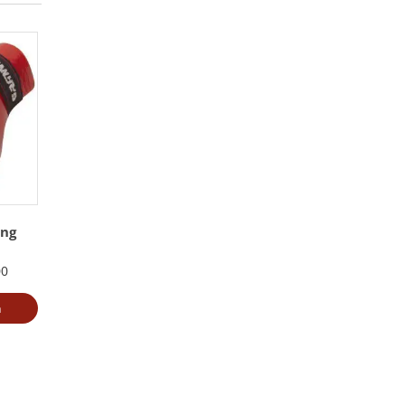
ing
00
a