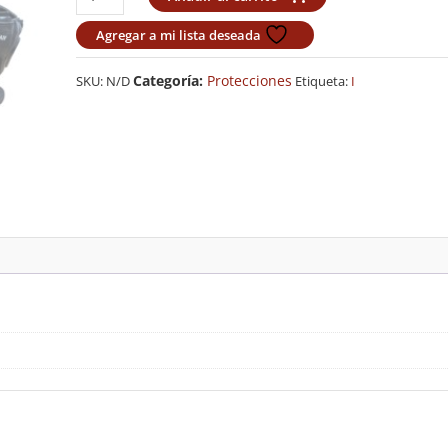
con
Mascara
Agregar a mi lista deseada
Budokan
Black
Categoría:
Protecciones
SKU:
N/D
Etiqueta:
I
cantidad