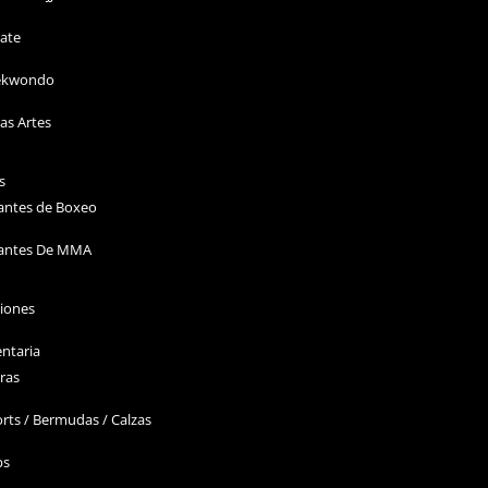
ate
ekwondo
as Artes
s
antes de Boxeo
antes De MMA
ciones
ntaria
ras
rts / Bermudas / Calzas
ps