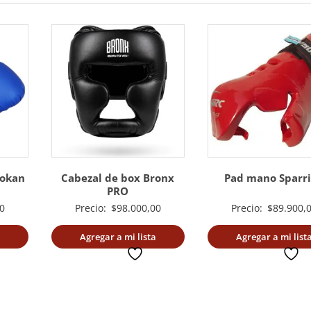
dokan
Cabezal de box Bronx
Pad mano Sparr
PRO
0
Precio:
$
98.000,00
Precio:
$
89.900,
Agregar a mi lista
Agregar a mi list
deseada
deseada