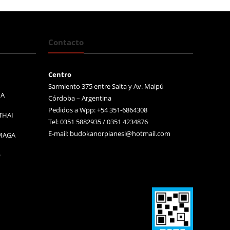
Contacto
Centro
Sarmiento 375 entre Salta y Av. Maipú
MA
Córdoba – Argentina
Pedidos a Wpp: +54 351-6864308
THAI
Tel: 0351 5882935 / 0351 4234876
E-mail:
budokanorpianesi@hotmail.com
 MAGA
O